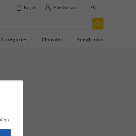
FR
Panier
Mon Compte
Catégories
Chorales
Songbooks
ation.