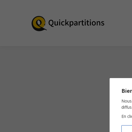
Bien
Nous 
diffu
En cl