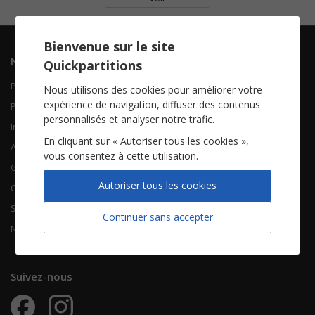
Bienvenue sur le site
Navigation
Informations
Quickpartitions
Piano Chant
Contactez-nous
Nous utilisons des cookies pour améliorer votre
expérience de navigation, diffuser des contenus
Piano Solo
Qui sommes-nous
personnalisés et analyser notre trafic.
Instruments solistes
FAQ
En cliquant sur « Autoriser tous les cookies »,
Accordéon
vous consentez à cette utilisation.
Guitare
À propos
Autoriser tous les cookies
Chorales
CGV
Songbooks
Mentions légales
Continuer sans accepter
Nouvelles partitions
Vie privée
Suivez-nous