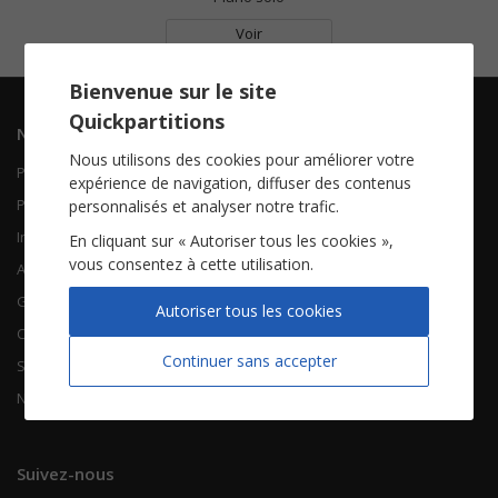
Voir
Bienvenue sur le site
Quickpartitions
Navigation
Informations
Nous utilisons des cookies pour améliorer votre
Piano Chant
Contactez-nous
expérience de navigation, diffuser des contenus
Piano Solo
Qui sommes-nous
personnalisés et analyser notre trafic.
Instruments solistes
FAQ
En cliquant sur « Autoriser tous les cookies »,
vous consentez à cette utilisation.
Accordéon
Guitare
À propos
Autoriser tous les cookies
Chorales
CGV
Continuer sans accepter
Songbooks
Mentions légales
Nouvelles partitions
Vie privée
Suivez-nous