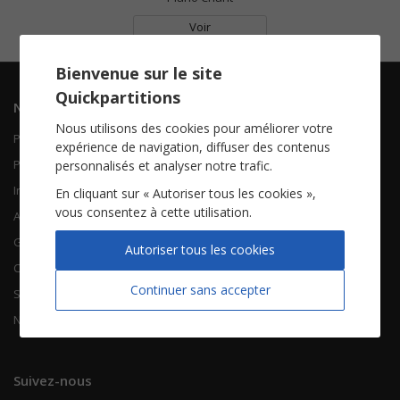
Voir
Bienvenue sur le site
Quickpartitions
Navigation
Informations
Nous utilisons des cookies pour améliorer votre
Piano Chant
Contactez-nous
expérience de navigation, diffuser des contenus
Piano Solo
Qui sommes-nous
personnalisés et analyser notre trafic.
Instruments solistes
FAQ
En cliquant sur « Autoriser tous les cookies »,
vous consentez à cette utilisation.
Accordéon
Guitare
À propos
Autoriser tous les cookies
Chorales
CGV
Continuer sans accepter
Songbooks
Mentions légales
Nouvelles partitions
Vie privée
Suivez-nous