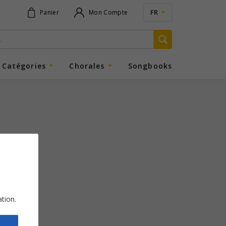
FR
Panier
Mon Compte
Catégories
Chorales
Songbooks
ation.