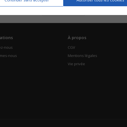
Piano solo
Voir
ations
À propos
ez-nous
CGV
mmes-nous
Mentions légales
Vie privée