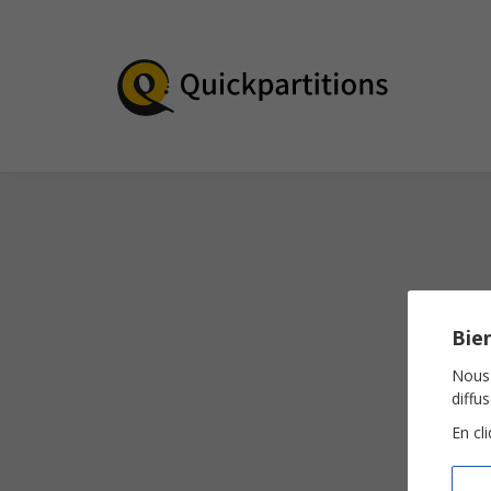
Bien
Nous 
diffu
En cl