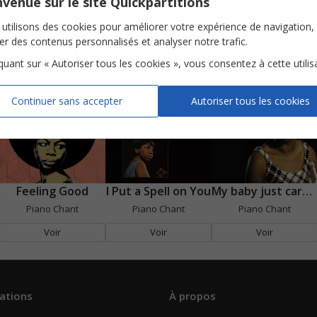
venue sur le site Quickpartitions
es droits civiques
, sa programmation en est fortement influencée du
utilisons des cookies pour améliorer votre expérience de navigation,
ser des contenus personnalisés et analyser notre trafic.
iquant sur « Autoriser tous les cookies », vous consentez à cette utilis
Continuer sans accepter
Autoriser tous les cookies
Feeling Good
I Put a Spell on You
My baby just cares for me
Piano Chant
Piano Chant
Piano Chant
Voir
Voir
Voir
ations
À propos