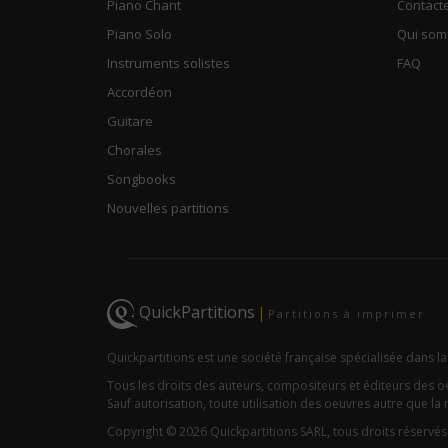
Piano Chant
Contact
Piano Solo
Qui so
Instruments solistes
FAQ
Accordéon
Guitare
Chorales
Songbooks
Nouvelles partitions
QuickPartitions
|
Partitions à imprimer
Quickpartitions est une société française spécialisée dans la
Tous les droits des auteurs, compositeurs et éditeurs des 
Sauf autorisation, toute utilisation des oeuvres autre que la r
Copyright © 2026 Quickpartitions SARL, tous droits réservés