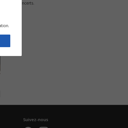
rant ses concerts.
ation.
Suivez-nous