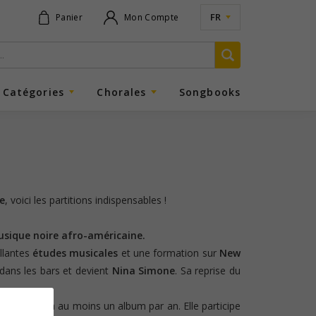
FR
Panier
Mon Compte
Catégories
Chorales
Songbooks
e
, voici les partitions indispensables !
usique noire afro-américaine.
llantes
études musicales
et une formation sur
New
 dans les bars et devient
Nina Simone
. Sa reprise du
ne produira au moins un album par an. Elle participe