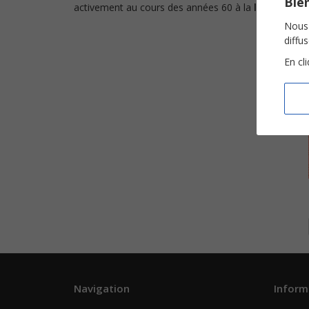
Bien
activement au cours des années 60 à la
lutte pour l
Nous 
diffu
En cl
Navigation
Inform