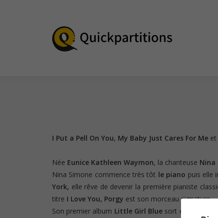
I Put a Pell On You
,
My Baby Just Cares For Me
e
Née
Eunice Kathleen Waymon
, la chanteuse
Nina
Nina Simone commence très tôt
le piano
puis elle 
York,
elle rêve de devenir la première pianiste class
titre
I Love You, Porgy
est son morceau signature.
Son premier album
Little Girl Blue
sort en 1957 et l