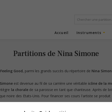
Accueil
Instruments
Partitions de Nina Simone
t
Feeling Good
, parmi les grands succès du répertoire de
Nina Simon
 Simone
est devenue au fil de sa carrière une véritable
icône de la m
intègre
la chorale
de sa paroisse en tant que chanteuse. Après de bri
ique noire des Etats-Unis. Pour financer ses cours l'artiste se produit
e succès est immédiat. Durant les quinze années suivantes Nina Simo