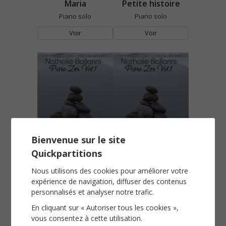
Maria
Petite histoire
Piano solo
Piano solo
Voir
Voir
Tous saints
Un autre jour
Bienvenue sur le site
Piano solo
Piano solo
Quickpartitions
Voir
Voir
Nous utilisons des cookies pour améliorer votre
expérience de navigation, diffuser des contenus
personnalisés et analyser notre trafic.
En cliquant sur « Autoriser tous les cookies »,
vous consentez à cette utilisation.