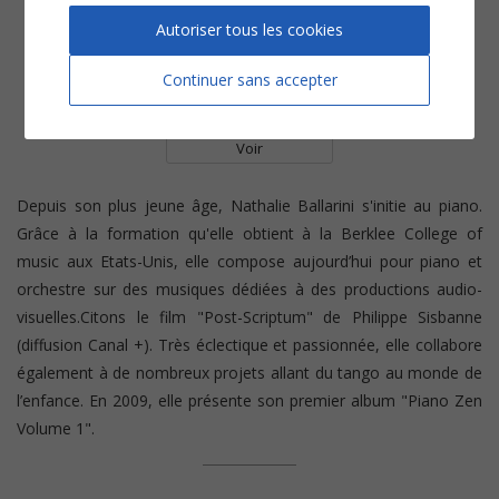
Autoriser tous les cookies
Continuer sans accepter
Valse d'hiver
Piano solo
Voir
Depuis son plus jeune âge, Nathalie Ballarini s'initie au piano.
Grâce à la formation qu'elle obtient à la Berklee College of
music aux Etats-Unis, elle compose aujourd’hui pour piano et
orchestre sur des musiques dédiées à des productions audio-
visuelles.Citons le film "Post-Scriptum" de Philippe Sisbanne
(diffusion Canal +). Très éclectique et passionnée, elle collabore
également à de nombreux projets allant du tango au monde de
l’enfance. En 2009, elle présente son premier album "Piano Zen
Volume 1".