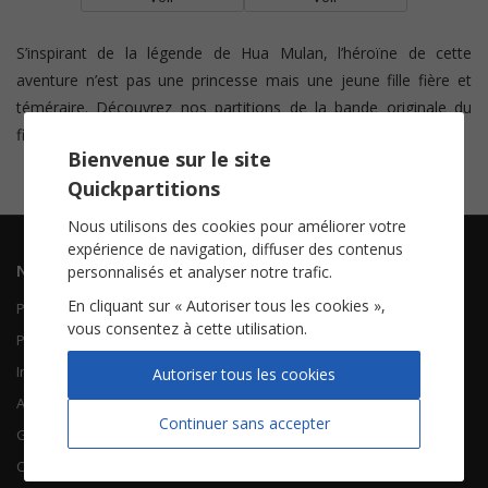
S’inspirant de la légende de Hua Mulan, l’héroïne de cette
aventure n’est pas une princesse mais une jeune fille fière et
téméraire. Découvrez nos partitions de la bande originale du
film récompensée d’un oscar en 1999.
Bienvenue sur le site
Quickpartitions
Nous utilisons des cookies pour améliorer votre
expérience de navigation, diffuser des contenus
Navigation
Informations
personnalisés et analyser notre trafic.
En cliquant sur « Autoriser tous les cookies »,
Piano Chant
Contactez-nous
vous consentez à cette utilisation.
Piano Solo
Qui sommes-nous
Instruments solistes
FAQ
Autoriser tous les cookies
Accordéon
Continuer sans accepter
Guitare
À propos
Chorales
CGV