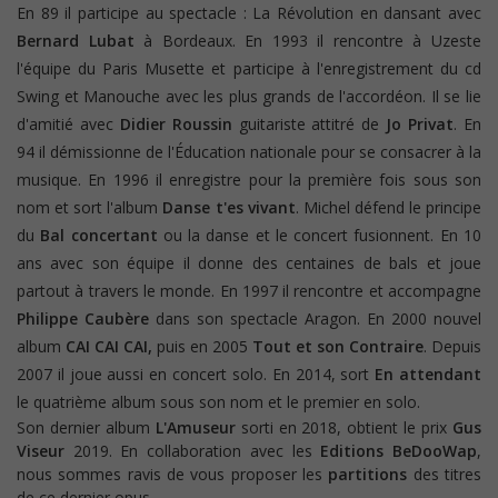
En 89 il participe au spectacle : La Révolution en dansant avec
Bernard Lubat
à Bordeaux. En 1993 il rencontre à Uzeste
l'équipe du Paris Musette et participe à l'enregistrement du cd
Swing et Manouche avec les plus grands de l'accordéon. Il se lie
d'amitié avec
Didier Roussin
guitariste attitré de
Jo Privat
. En
94 il démissionne de l'Éducation nationale pour se consacrer à la
musique. En 1996 il enregistre pour la première fois sous son
nom et sort l'album
Danse t'es vivant
. Michel défend le principe
du
Bal concertant
ou la danse et le concert fusionnent. En 10
ans avec son équipe il donne des centaines de bals et joue
partout à travers le monde. En 1997 il rencontre et accompagne
Philippe Caubère
dans son spectacle Aragon. En 2000 nouvel
album
CAI CAI CAI,
puis en 2005
Tout et son Contraire
. Depuis
2007 il joue aussi en concert solo. En 2014, sort
En attendant
le quatrième album sous son nom et le premier en solo.
Son dernier album
L'Amuseur
sorti en 2018, obtient le prix
Gus
Viseur
2019. En collaboration avec les
Editions BeDooWap
,
nous sommes ravis de vous proposer les
partitions
des titres
de ce dernier opus.