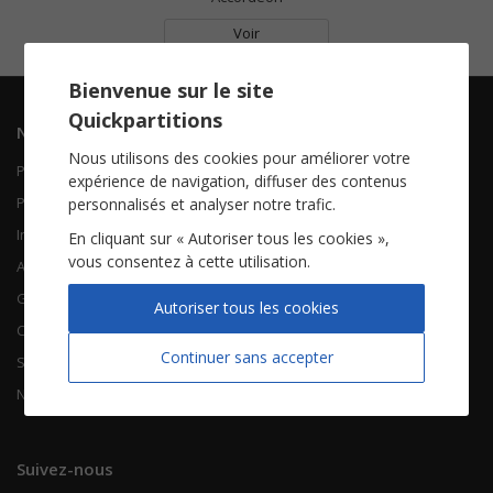
Voir
Bienvenue sur le site
Quickpartitions
Navigation
Informations
Nous utilisons des cookies pour améliorer votre
Piano Chant
Contactez-nous
expérience de navigation, diffuser des contenus
Piano Solo
Qui sommes-nous
personnalisés et analyser notre trafic.
Instruments solistes
FAQ
En cliquant sur « Autoriser tous les cookies »,
vous consentez à cette utilisation.
Accordéon
Guitare
À propos
Autoriser tous les cookies
Chorales
CGV
Continuer sans accepter
Songbooks
Mentions légales
Nouvelles partitions
Vie privée
Suivez-nous