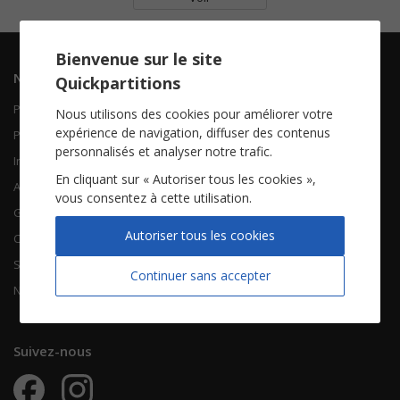
Bienvenue sur le site
Navigation
Informations
Quickpartitions
Piano Chant
Contactez-nous
Nous utilisons des cookies pour améliorer votre
expérience de navigation, diffuser des contenus
Piano Solo
Qui sommes-nous
personnalisés et analyser notre trafic.
Instruments solistes
FAQ
En cliquant sur « Autoriser tous les cookies »,
Accordéon
vous consentez à cette utilisation.
Guitare
À propos
Autoriser tous les cookies
Chorales
CGV
Songbooks
Mentions légales
Continuer sans accepter
Nouvelles partitions
Vie privée
Suivez-nous