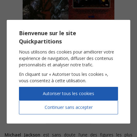
Thriller
We Are the World
Piano Chant
Chorale SSA
Bienvenue sur le site
Quickpartitions
Voir
Voir
Nous utilisons des cookies pour améliorer votre
expérience de navigation, diffuser des contenus
personnalisés et analyser notre trafic.
En cliquant sur « Autoriser tous les cookies »,
vous consentez à cette utilisation.
Autoriser tous les cookies
Will You Be There
Continuer sans accepter
Piano Chant
Voir
Michael Jackson
est sans doute l’une des figures les plus