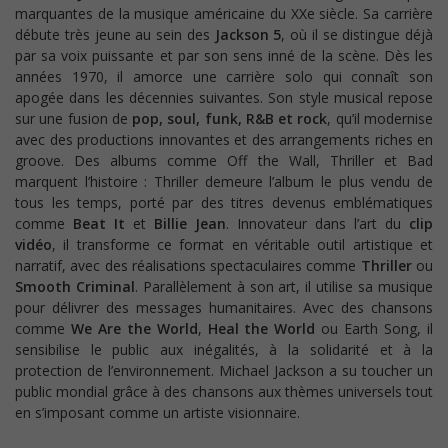
marquantes de la musique américaine du XXe siècle. Sa carrière
débute très jeune au sein des
Jackson 5
, où il se distingue déjà
par sa voix puissante et par son sens inné de la scène. Dès les
années 1970, il amorce une carrière solo qui connaît son
apogée dans les décennies suivantes. Son style musical repose
sur une fusion de
pop, soul, funk, R&B et rock
, qu’il modernise
avec des productions innovantes et des arrangements riches en
groove. Des albums comme Off the Wall, Thriller et Bad
marquent l’histoire : Thriller demeure l’album le plus vendu de
tous les temps, porté par des titres devenus emblématiques
comme
Beat It
et
Billie Jean
. Innovateur dans l’art du
clip
vidéo
, il transforme ce format en véritable outil artistique et
narratif, avec des réalisations spectaculaires comme
Thriller
ou
Smooth Criminal
. Parallèlement à son art, il utilise sa musique
pour délivrer des messages humanitaires. Avec des chansons
comme
We Are the World
,
Heal the World
ou Earth Song, il
sensibilise le public aux inégalités, à la solidarité et à la
protection de l’environnement. Michael Jackson a su toucher un
public mondial grâce à des chansons aux thèmes universels tout
en s’imposant comme un artiste visionnaire.