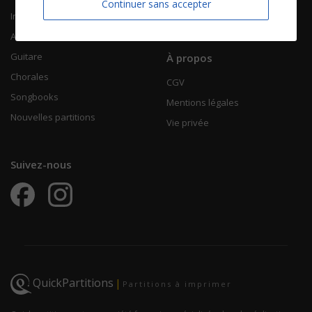
Continuer sans accepter
Instruments solistes
FAQ
Accordéon
Guitare
À propos
Chorales
CGV
Songbooks
Mentions légales
Nouvelles partitions
Vie privée
Suivez-nous
QuickPartitions
|
Partitions à imprimer