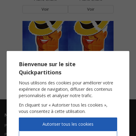
Voir
Voir
Bienvenue sur le site
Fleur de Paris (Flower Of Paris)
La joie des rues de Paris
Quickpartitions
Accordéon
Piano Chant
Nous utilisons des cookies pour améliorer votre
Voir
Voir
expérience de navigation, diffuser des contenus
personnalisés et analyser notre trafic.
En cliquant sur « Autoriser tous les cookies »,
vous consentez à cette utilisation.
Navigation
Informations
Autoriser tous les cookies
Piano Chant
Contactez-nous
Piano Solo
Qui sommes-nous