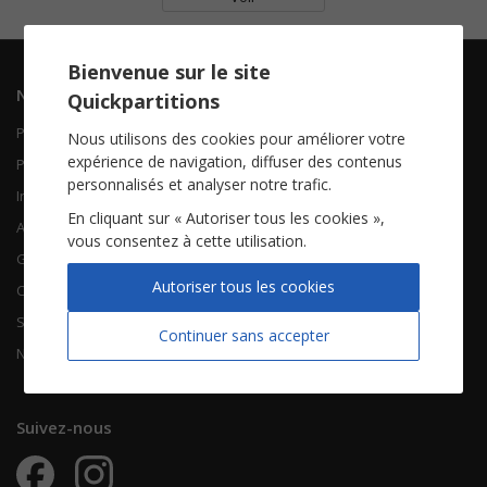
Bienvenue sur le site
Navigation
Informations
Quickpartitions
Piano Chant
Contactez-nous
Nous utilisons des cookies pour améliorer votre
expérience de navigation, diffuser des contenus
Piano Solo
Qui sommes-nous
personnalisés et analyser notre trafic.
Instruments solistes
FAQ
En cliquant sur « Autoriser tous les cookies »,
Accordéon
vous consentez à cette utilisation.
Guitare
À propos
Autoriser tous les cookies
Chorales
CGV
Songbooks
Mentions légales
Continuer sans accepter
Nouvelles partitions
Vie privée
Suivez-nous