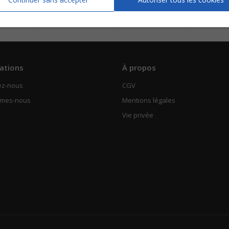
 Chant
Piano Chant
Piano Chant
Piano
ir
Voir
Voir
V
ations
À propos
ez-nous
CGV
mmes-nous
Mentions légales
Vie privée