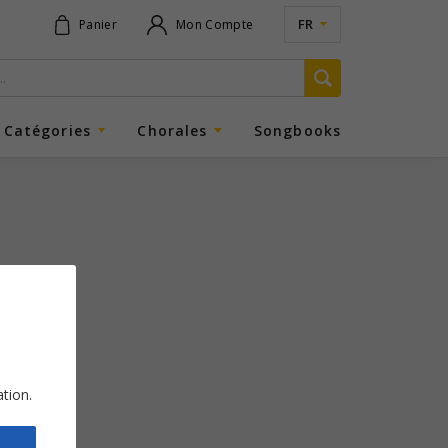
FR
Panier
Mon Compte
Catégories
Chorales
Songbooks
ation.
lax