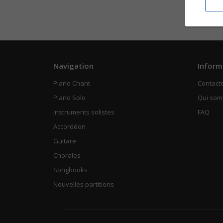
Piano
Vo
Navigation
Inform
Piano Chant
Contact
Piano Solo
Qui so
Instruments solistes
FAQ
Accordéon
Guitare
Chorales
Songbooks
Nouvelles partitions