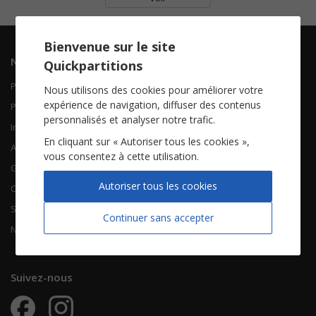
Bienvenue sur le site
Navigation
Informations
Quickpartitions
Piano Chant
Contactez-nous
Nous utilisons des cookies pour améliorer votre
expérience de navigation, diffuser des contenus
Piano Solo
Qui sommes-nous
personnalisés et analyser notre trafic.
Instruments solistes
FAQ
En cliquant sur « Autoriser tous les cookies »,
Accordéon
vous consentez à cette utilisation.
Guitare
À propos
Autoriser tous les cookies
Chorales
CGV
Songbooks
Mentions légales
Continuer sans accepter
Nouvelles partitions
Vie privée
Suivez-nous