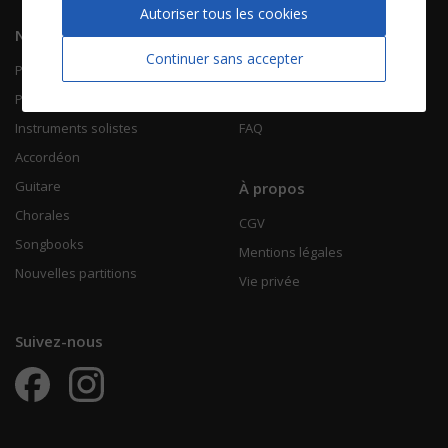
Autoriser tous les cookies
Navigation
Informations
Continuer sans accepter
Piano Chant
Contactez-nous
Piano Solo
Qui sommes-nous
Instruments solistes
FAQ
Accordéon
Guitare
À propos
Chorales
CGV
Songbooks
Mentions légales
Nouvelles partitions
Vie privée
Suivez-nous