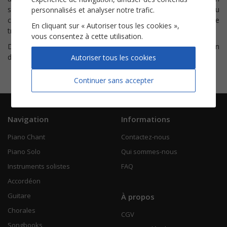
s’étend sur plusieurs décennies et s’est toujours nourrie du
personnalisés et analyser notre trafic.
croisement entre
Broadway
, le
jazz
, la
pop
et la grande
En cliquant sur « Autoriser tous les cookies »,
tradition du
cabaret
.
vous consentez à cette utilisation.
Découvrez nos
partitions
du titre
New York, New York
, l'un
des grands standards de
Liza Minnelli
.
Autoriser tous les cookies
Continuer sans accepter
Navigation
Informations
Piano Chant
Contactez-nous
Piano Solo
Qui sommes-nous
Instruments solistes
FAQ
Accordéon
Guitare
À propos
Chorales
CGV
Songbooks