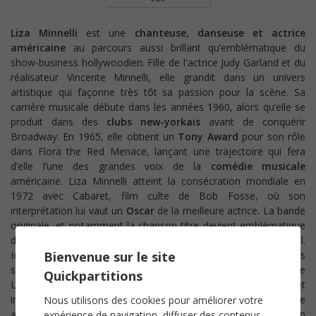
Liza Minnelli
est une
chanteuse, danseuse et actrice
américaine
au parcours aussi brillant qu’emblématique du
show-business hollywoodien. Fille de l'actrice Judy Garland et du
réalisateur Vincente Minnelli, elle grandit dans un univers
artistique qui façonne très tôt sa passion pour la scène. Sa
carrière musicale débute dans les années 1960, alors qu’elle se
produit dans des
clubs new-yorkais
avant de conquérir
Broadway. En 1965, elle obtient un
Tony Award
pour son rôle
dans Flora the Red Menace, lançant une trajectoire qui fera
d’elle l’une des grandes voix de la
comédie musicale
américaine. L
iza Minnelli atteint la consécration mondiale en
1972 avec Cabaret, film culte de Bob Fosse, où son
interprétation lui vaut un
Oscar
de la meilleure actrice. La bande
originale, et notamment la chanson-titre devient emblématique
de son style : expressif, théâtral et profondément émotionnel.
Icône du music-hall, Liza Minnelli se produit sur les plus grandes
Bienvenue sur le site
scènes du monde dont le Carnegie Hall et les grandes salles de
Quickpartitions
Las Vegas et de Paris. Sa voix puissante, expressive et
immédiatement reconnaissable, se distingue par une tessiture
Nous utilisons des cookies pour améliorer votre
ample et un vibrato très maîtrisé. Sa carrière dans la chanson
expérience de navigation, diffuser des contenus