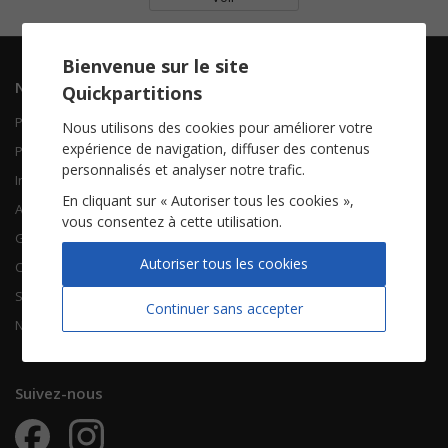
Bienvenue sur le site
Navigation
Informations
Quickpartitions
Piano Chant
Contactez-nous
Nous utilisons des cookies pour améliorer votre
expérience de navigation, diffuser des contenus
Piano Solo
Qui sommes-nous
personnalisés et analyser notre trafic.
Instruments solistes
FAQ
En cliquant sur « Autoriser tous les cookies »,
Accordéon
vous consentez à cette utilisation.
Guitare
À propos
Autoriser tous les cookies
Chorales
CGV
Songbooks
Mentions légales
Continuer sans accepter
Nouvelles partitions
Vie privée
Suivez-nous