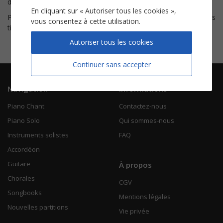
des refrains aux accents de
musette.
En cliquant sur « Autoriser tous les cookies »,
Parmis ses morceaux les plus connus voici nos
partitions
des
vous consentez à cette utilisation.
titres
Ah ! Le petit vin blanc
et
Brin d'amour
.
Autoriser tous les cookies
Continuer sans accepter
Navigation
Informations
Piano Chant
Contactez-nous
Piano Solo
Qui sommes-nous
Instruments solistes
FAQ
Accordéon
Guitare
À propos
Chorales
CGV
Songbooks
Mentions légales
Nouvelles partitions
Vie privée