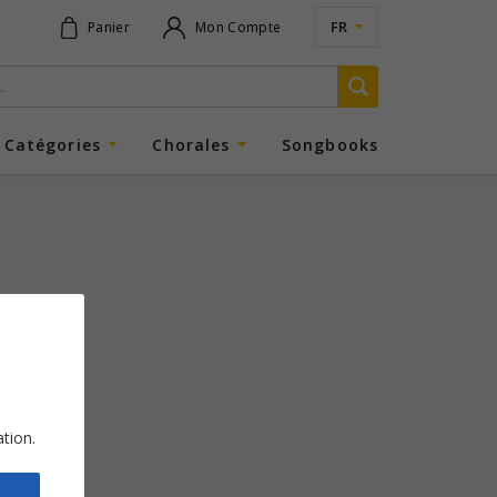
FR
Panier
Mon Compte
Catégories
Chorales
Songbooks
ation.