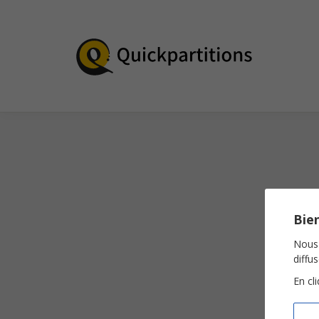
Bien
Nous 
diffu
En cl