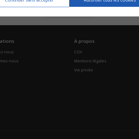
Piano Chant
Voir
ations
À propos
ez-nous
CGV
mmes-nous
Mentions légales
Vie privée