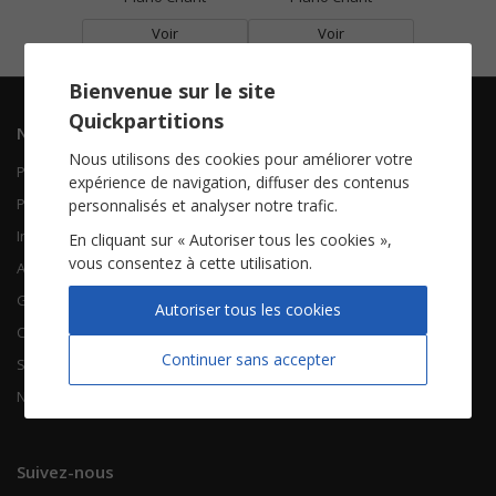
Voir
Voir
Bienvenue sur le site
Quickpartitions
Navigation
Informations
Nous utilisons des cookies pour améliorer votre
Piano Chant
Contactez-nous
expérience de navigation, diffuser des contenus
Piano Solo
Qui sommes-nous
personnalisés et analyser notre trafic.
Instruments solistes
FAQ
En cliquant sur « Autoriser tous les cookies »,
vous consentez à cette utilisation.
Accordéon
Guitare
À propos
Autoriser tous les cookies
Chorales
CGV
Continuer sans accepter
Songbooks
Mentions légales
Nouvelles partitions
Vie privée
Suivez-nous