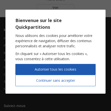
Voir
Bienvenue sur le site
Quickpartitions
Navigation
Informations
Nous utilisons des cookies pour améliorer votre
Piano Chant
Contactez-nous
expérience de navigation, diffuser des contenus
Piano Solo
Qui sommes-nous
personnalisés et analyser notre trafic.
Instruments solistes
FAQ
En cliquant sur « Autoriser tous les cookies »,
vous consentez à cette utilisation.
Accordéon
Guitare
À propos
Autoriser tous les cookies
Chorales
CGV
Continuer sans accepter
Songbooks
Mentions légales
Nouvelles partitions
Vie privée
Suivez-nous