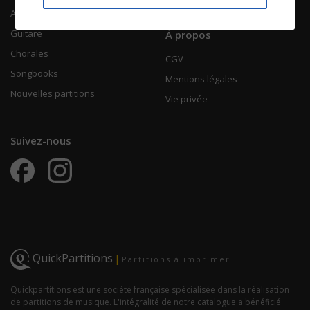
Accordéon
Guitare
À propos
Chorales
CGV
Songbooks
Mentions légales
Nouvelles partitions
Vie privée
Suivez-nous
QuickPartitions
|
Partitions à imprimer
Quickpartitions est une société française spécialisée dans la réalisation
de partitions de musique. L'intégralité de notre catalogue a bénéficié