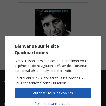
Bienvenue sur le site
Hallelujah
Quickpartitions
Chorale SATB
Voir
Nous utilisons des cookies pour améliorer votre
expérience de navigation, diffuser des contenus
personnalisés et analyser notre trafic.
En cliquant sur « Autoriser tous les cookies »,
Navigation
Informations
vous consentez à cette utilisation.
Piano Chant
Contactez-nous
Autoriser tous les cookies
Piano Solo
Qui sommes-nous
Continuer sans accepter
Instruments solistes
FAQ