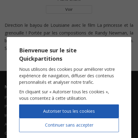
Voir
Direction le bayou de Louisiane avec le film La princesse et la
grenouille ! Portée par les compositions de Randy Newman, la
bande originale suit le rythme des péripéties de la jeune Tiana.
Suivez la Jusqu’au bout du rêve !
Bienvenue sur le site
Quickpartitions
Nous utilisons des cookies pour améliorer votre
expérience de navigation, diffuser des contenus
personnalisés et analyser notre trafic.
Navigation
Informations
En cliquant sur « Autoriser tous les cookies »,
Piano Chant
Contactez-nous
vous consentez à cette utilisation.
Piano Solo
Qui sommes-nous
Autoriser tous les cookies
Instruments solistes
FAQ
Accordéon
Continuer sans accepter
Guitare
À propos