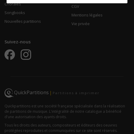
Chorales
CGV
Songbooks
Mentions légales
Nouvelles partitions
Vie privée
Suivez-nous
QuickPartitions
|
Partitions à imprimer
Quickpartitions est une société française spécialisée dans la réalisation
de partitions de musique. L'intégralité de notre catalogue a bénéficié
d'une autorisation des ayants droits.
Tous les droits des auteurs, compositeurs et éditeurs des oeuvres
protégées reproduites et communiquées sur ce site sont réservés.