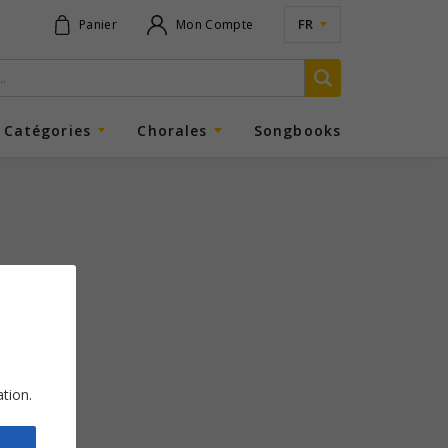
FR
Panier
Mon Compte
Catégories
Chorales
Songbooks
ation.