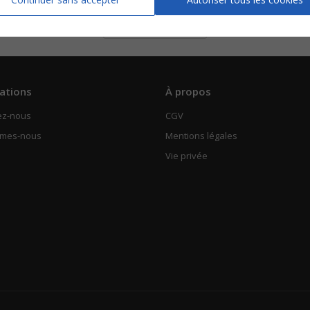
Piano Chant
Voir
ations
À propos
ez-nous
CGV
mmes-nous
Mentions légales
Vie privée