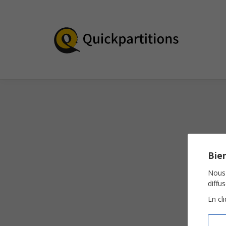
Bien
Nous 
diffu
En cl