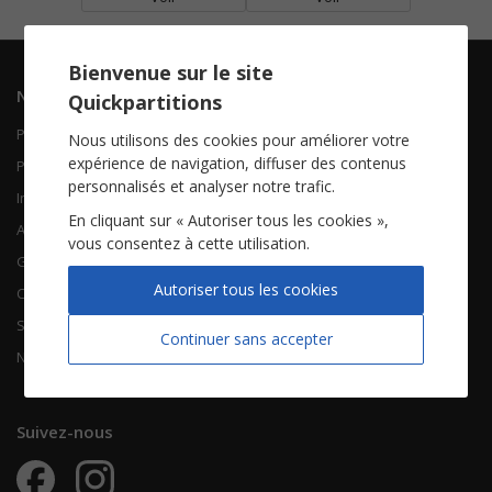
Bienvenue sur le site
Navigation
Informations
Quickpartitions
Piano Chant
Contactez-nous
Nous utilisons des cookies pour améliorer votre
expérience de navigation, diffuser des contenus
Piano Solo
Qui sommes-nous
personnalisés et analyser notre trafic.
Instruments solistes
FAQ
En cliquant sur « Autoriser tous les cookies »,
Accordéon
vous consentez à cette utilisation.
Guitare
À propos
Autoriser tous les cookies
Chorales
CGV
Songbooks
Mentions légales
Continuer sans accepter
Nouvelles partitions
Vie privée
Suivez-nous