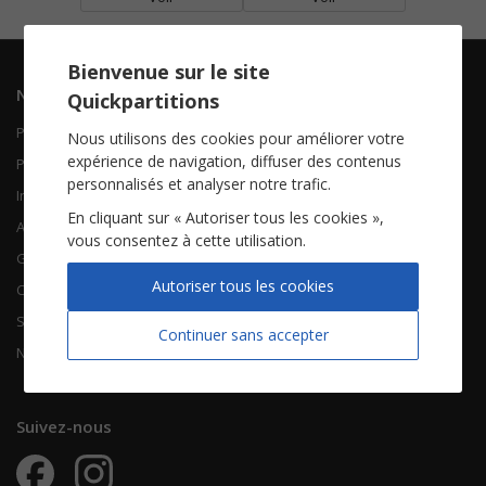
Bienvenue sur le site
Navigation
Informations
Quickpartitions
Piano Chant
Contactez-nous
Nous utilisons des cookies pour améliorer votre
expérience de navigation, diffuser des contenus
Piano Solo
Qui sommes-nous
personnalisés et analyser notre trafic.
Instruments solistes
FAQ
En cliquant sur « Autoriser tous les cookies »,
Accordéon
vous consentez à cette utilisation.
Guitare
À propos
Autoriser tous les cookies
Chorales
CGV
Songbooks
Mentions légales
Continuer sans accepter
Nouvelles partitions
Vie privée
Suivez-nous