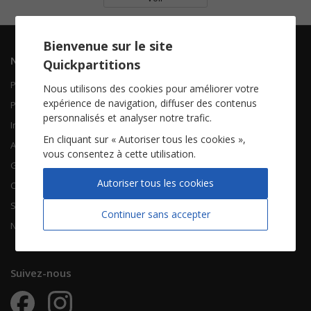
Bienvenue sur le site
Navigation
Informations
Quickpartitions
Piano Chant
Contactez-nous
Nous utilisons des cookies pour améliorer votre
expérience de navigation, diffuser des contenus
Piano Solo
Qui sommes-nous
personnalisés et analyser notre trafic.
Instruments solistes
FAQ
En cliquant sur « Autoriser tous les cookies »,
Accordéon
vous consentez à cette utilisation.
Guitare
À propos
Autoriser tous les cookies
Chorales
CGV
Songbooks
Mentions légales
Continuer sans accepter
Nouvelles partitions
Vie privée
Suivez-nous