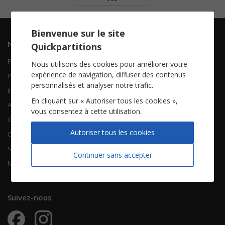
Bienvenue sur le site
Navigation
Informations
Quickpartitions
Piano Chant
Contactez-nous
Nous utilisons des cookies pour améliorer votre
expérience de navigation, diffuser des contenus
Piano Solo
Qui sommes-nous
personnalisés et analyser notre trafic.
Instruments solistes
FAQ
En cliquant sur « Autoriser tous les cookies »,
Accordéon
vous consentez à cette utilisation.
Guitare
À propos
Autoriser tous les cookies
Chorales
CGV
Songbooks
Mentions légales
Continuer sans accepter
Nouvelles partitions
Vie privée
Suivez-nous