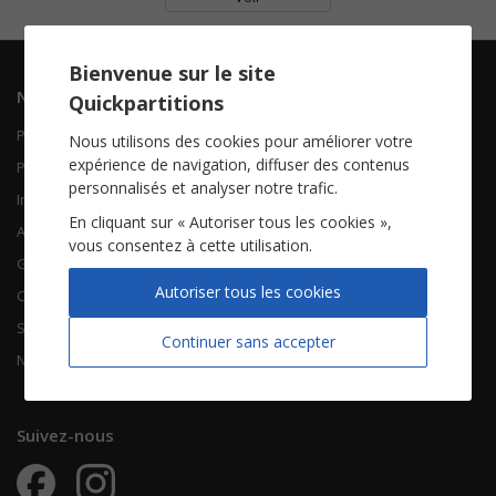
Bienvenue sur le site
Navigation
Informations
Quickpartitions
Piano Chant
Contactez-nous
Nous utilisons des cookies pour améliorer votre
expérience de navigation, diffuser des contenus
Piano Solo
Qui sommes-nous
personnalisés et analyser notre trafic.
Instruments solistes
FAQ
En cliquant sur « Autoriser tous les cookies »,
Accordéon
vous consentez à cette utilisation.
Guitare
À propos
Autoriser tous les cookies
Chorales
CGV
Songbooks
Mentions légales
Continuer sans accepter
Nouvelles partitions
Vie privée
Suivez-nous