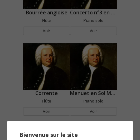
Bourrée angloise
Concerto n°3 en Ré Mineur
Flûte
Piano solo
Voir
Voir
Corrente
Menuet en Sol Majeur
Flûte
Piano solo
Voir
Voir
Bienvenue sur le site