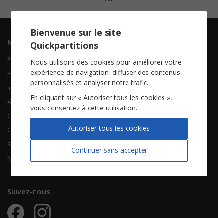
Bienvenue sur le site
Navigation
Informations
Quickpartitions
Piano Chant
Contactez-nous
Nous utilisons des cookies pour améliorer votre
expérience de navigation, diffuser des contenus
Piano Solo
Qui sommes-nous
personnalisés et analyser notre trafic.
Instruments solistes
FAQ
En cliquant sur « Autoriser tous les cookies »,
Accordéon
vous consentez à cette utilisation.
Guitare
À propos
Autoriser tous les cookies
Chorales
CGV
Songbooks
Mentions légales
Continuer sans accepter
Nouvelles partitions
Vie privée
Suivez-nous