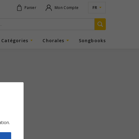
FR
Panier
Mon Compte
Catégories
Chorales
Songbooks
ation.