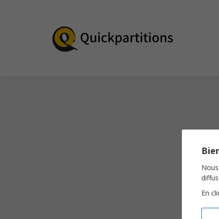
Bien
Nous 
diffu
En cl