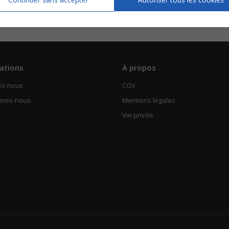
Piano Chant
Voir
ations
À propos
ez-nous
CGV
mmes-nous
Mentions légales
Vie privée