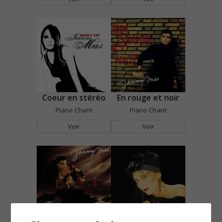
Coeur en stéréo
En rouge et noir
Piano Chant
Piano Chant
Voir
Voir