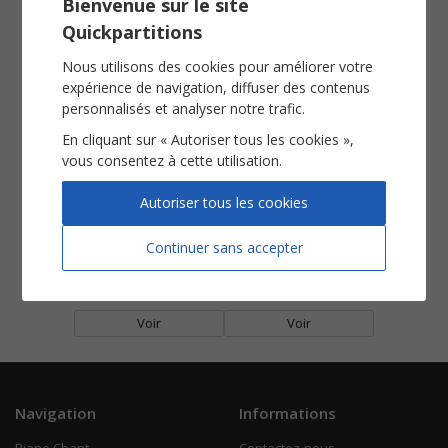
Bienvenue sur le site
Femme d'aujourd'hui
Johnny Johnny
Quickpartitions
Piano Chant
Piano Chant
Voir
Voir
Nous utilisons des cookies pour améliorer votre
expérience de navigation, diffuser des contenus
personnalisés et analyser notre trafic.
En cliquant sur « Autoriser tous les cookies »,
vous consentez à cette utilisation.
Autoriser tous les cookies
Continuer sans accepter
L'enfant
Toute première fois
Piano Chant
Piano Chant
Voir
Voir
Navigation
Informations
Piano Chant
Contactez-nous