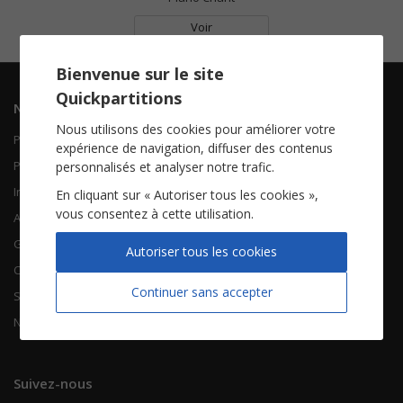
Voir
Bienvenue sur le site
Quickpartitions
Navigation
Informations
Nous utilisons des cookies pour améliorer votre
Piano Chant
Contactez-nous
expérience de navigation, diffuser des contenus
Piano Solo
Qui sommes-nous
personnalisés et analyser notre trafic.
Instruments solistes
FAQ
En cliquant sur « Autoriser tous les cookies »,
vous consentez à cette utilisation.
Accordéon
Guitare
À propos
Autoriser tous les cookies
Chorales
CGV
Continuer sans accepter
Songbooks
Mentions légales
Nouvelles partitions
Vie privée
Suivez-nous