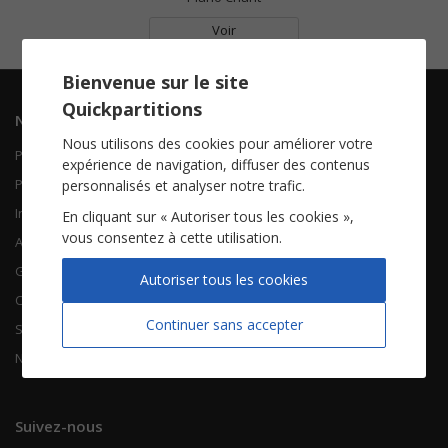
Voir
Bienvenue sur le site
Quickpartitions
Navigation
Informations
Nous utilisons des cookies pour améliorer votre
Piano Chant
Contactez-nous
expérience de navigation, diffuser des contenus
Piano Solo
Qui sommes-nous
personnalisés et analyser notre trafic.
Instruments solistes
FAQ
En cliquant sur « Autoriser tous les cookies »,
vous consentez à cette utilisation.
Accordéon
Guitare
À propos
Autoriser tous les cookies
Chorales
CGV
Continuer sans accepter
Songbooks
Mentions légales
Nouvelles partitions
Vie privée
Suivez-nous