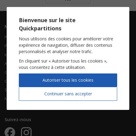
Bienvenue sur le site
Navigation
Informations
Quickpartitions
Piano Chant
Contactez-nous
Nous utilisons des cookies pour améliorer votre
expérience de navigation, diffuser des contenus
Piano Solo
Qui sommes-nous
personnalisés et analyser notre trafic.
Instruments solistes
FAQ
En cliquant sur « Autoriser tous les cookies »,
Accordéon
vous consentez à cette utilisation.
Guitare
À propos
Autoriser tous les cookies
Chorales
CGV
Songbooks
Mentions légales
Continuer sans accepter
Nouvelles partitions
Vie privée
Suivez-nous