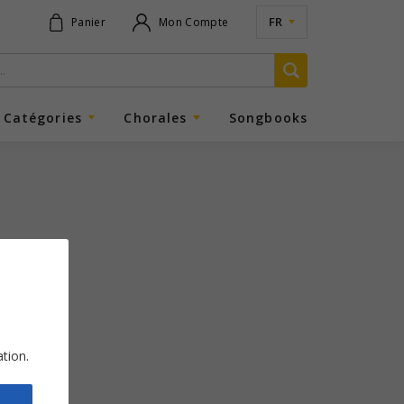
FR
Panier
Mon Compte
Catégories
Chorales
Songbooks
ation.