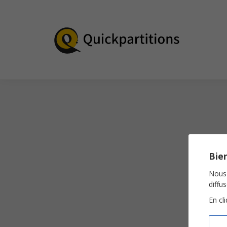
Bien
Nous 
diffu
En cl