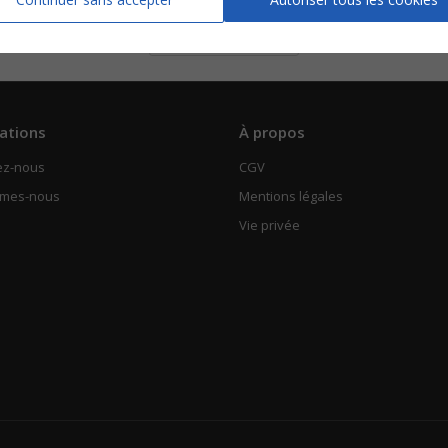
Piano Chant
Voir
ations
À propos
ez-nous
CGV
mmes-nous
Mentions légales
Vie privée