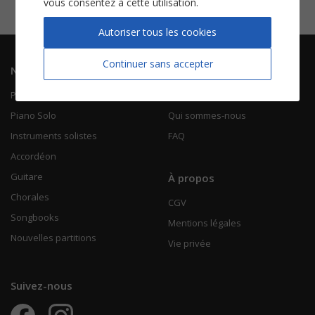
vous consentez à cette utilisation.
Autoriser tous les cookies
Continuer sans accepter
Navigation
Informations
Piano Chant
Contactez-nous
Piano Solo
Qui sommes-nous
Instruments solistes
FAQ
Accordéon
Guitare
À propos
Chorales
CGV
Songbooks
Mentions légales
Nouvelles partitions
Vie privée
Suivez-nous