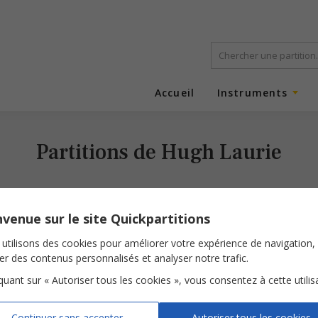
Accueil
Instruments
Partitions de Hugh Laurie
venue sur le site Quickpartitions
utilisons des cookies pour améliorer votre expérience de navigation,
ser des contenus personnalisés et analyser notre trafic.
iquant sur « Autoriser tous les cookies », vous consentez à cette utilis
Let Them Talk
St James Infirmary
Swanee River
Continuer sans accepter
Autoriser tous les cookies