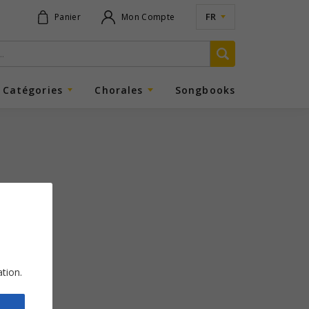
FR
Panier
Mon Compte
Catégories
Chorales
Songbooks
ation.