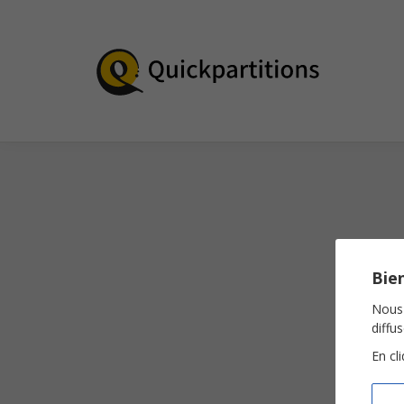
Bien
Nous 
diffu
En cl