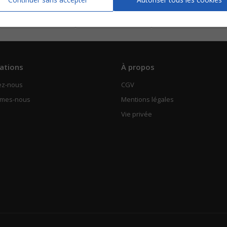
Piano Chant
Piano Chant
Piano Chant
Voir
Voir
Voir
ations
À propos
ez-nous
CGV
mmes-nous
Mentions légales
Vie privée