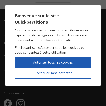
Bienvenue sur le site
Navigation
Informations
Quickpartitions
Piano Chant
Contactez-nous
Nous utilisons des cookies pour améliorer votre
expérience de navigation, diffuser des contenus
Piano Solo
Qui sommes-nous
personnalisés et analyser notre trafic.
Instruments solistes
FAQ
En cliquant sur « Autoriser tous les cookies »,
Accordéon
vous consentez à cette utilisation.
Guitare
À propos
Autoriser tous les cookies
Chorales
CGV
Songbooks
Mentions légales
Continuer sans accepter
Nouvelles partitions
Vie privée
Suivez-nous