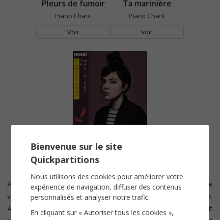
Pleurs de fumoir
Ta marinière
Piano Chant
Piano Chant
Voir
Voir
Ta marinière (Version acoustique)
Piano Chant
Bienvenue sur le site
Quickpartitions
Voir
Nous utilisons des cookies pour améliorer votre
Alors qu'elle n'a que 14 ans,
Mathilde Gerner
alias
Hoshi
, fait le
expérience de navigation, diffuser des contenus
vœu devant une étoile filante de se réaliser dans la musique.
personnalisés et analyser notre trafic.
Ayant appris
le piano
et
la guitare,
la jeune femme se fait
En cliquant sur « Autoriser tous les cookies »,