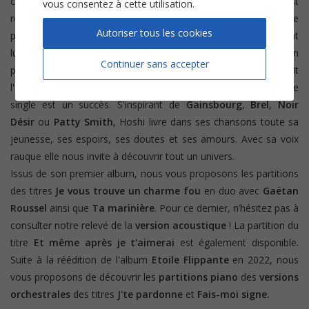
connaitre sur internet en postant diverses covers. Elle est
vous consentez à cette utilisation.
repérée par le directeur de casting de l'émission
The Voice
. Elle
Autoriser tous les cookies
participera également à l'émission
The Rising Star.
Son talent
lui fait rapidement gagner en notoriété. En 2017 Hoshi sort son
Continuer sans accepter
premier EP intitulé
Comment je vais faire
. Puis 2018 voit
l'arrivée de son premier album
Il suffit d'y croire
et chaque
single est un succès. S'inspirant de
Gainsbourg
,
Brel
,
Noir
Désir
ou
Patty Smith
, Hoshi livre dans ses chansons toute sa
jeunesse, ses espoirs, ses doutes et ses amours. Avec sa voix
rauque elle nous invite à découvrir tout un univers.
Issus de son premier album, nous vous proposons les partitions
des titres
Je vous trouve un charme fou
en duo avec
Gaëtan
Roussel
ainsi que
Ta marinière
. Pour ce dernier, n’hésitez pas à
consulter notre relevé de la
version acoustique
! La partition du
titre
Et même après je t'aimerai
est également disponible.
Suite à la réédition de l'album
Etoile Flippante
en 2022, nous
vous proposons de découvrir les
partitions piano
des
versions
orchestrales
des titres
J'te pardonne
et
Fais-moi signe.