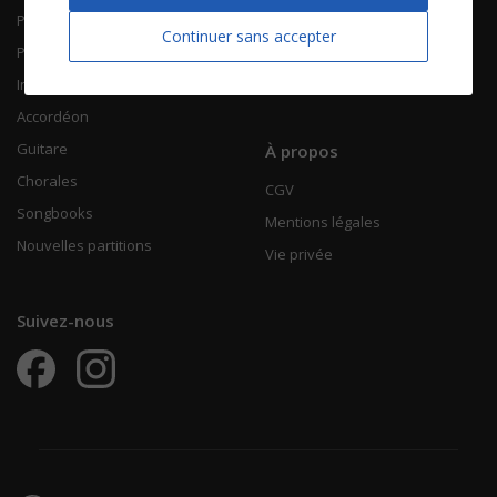
Piano Chant
Contactez-nous
Continuer sans accepter
Piano Solo
Qui sommes-nous
Instruments solistes
FAQ
Accordéon
Guitare
À propos
Chorales
CGV
Songbooks
Mentions légales
Nouvelles partitions
Vie privée
Suivez-nous