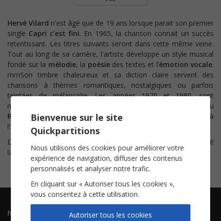
Hervé Vilard
n'est âgé que de 19 ans lorsque parait son premier
single
Capri c'est fini
. En 1965, la chanson connait un succès
retentissant. Les titres suivants seront dans cette même veine.
T
out au long de sa carrière, l'artiste développe un style musical
fondé sur la
mélodie
, la
poésie
des textes et l’
émotion vocale
.
rnrn
Son timbre chaleureux et sa diction claire servent des
chansons à thèmes romantiques, nostalgiques ou parfois
teintées de mélancolie. Les années 1970 et 1980, sont
marquées par d’autres succès importants tels que
Nous
ou
Reviens
Bienvenue sur le site
qui lui ouvriront aussi une belle carrière à
l'internationale.
Quickpartitions
Découvrez nos
partitions
de
Capri c'est fini
, le titre qui a lancé
Nous utilisons des cookies pour améliorer votre
la carrière de ce chanteur populaire.
expérience de navigation, diffuser des contenus
personnalisés et analyser notre trafic.
En cliquant sur « Autoriser tous les cookies »,
vous consentez à cette utilisation.
Navigation
Informations
Autoriser tous les cookies