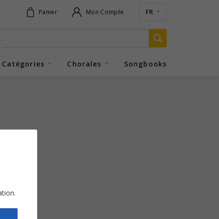
FR
Panier
Mon Compte
Catégories
Chorales
Songbooks
ation.