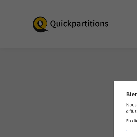
Bien
Nous 
diffu
En cl