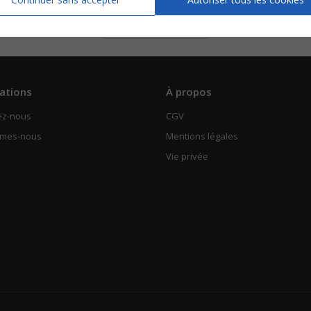
Piano Chant
Voir
ations
À propos
ez-nous
CGV
mmes-nous
Mentions légales
Vie privée