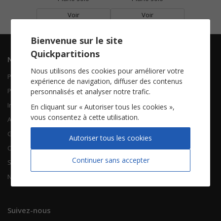
Voir
Voir
Bienvenue sur le site
Quickpartitions
Navigation
Informations
Nous utilisons des cookies pour améliorer votre
Piano Chant
Contactez-nous
expérience de navigation, diffuser des contenus
Piano Solo
Qui sommes-nous
personnalisés et analyser notre trafic.
Instruments solistes
FAQ
En cliquant sur « Autoriser tous les cookies »,
vous consentez à cette utilisation.
Accordéon
Guitare
À propos
Autoriser tous les cookies
Chorales
CGV
Continuer sans accepter
Songbooks
Mentions légales
Nouvelles partitions
Vie privée
Suivez-nous