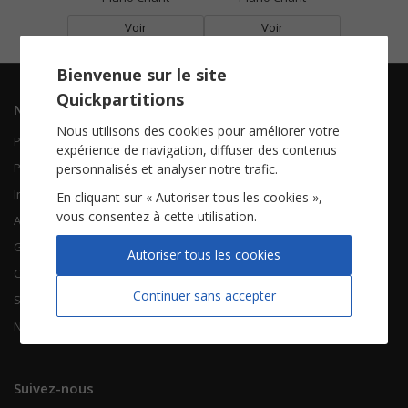
Voir
Voir
Bienvenue sur le site
Quickpartitions
Navigation
Informations
Nous utilisons des cookies pour améliorer votre
Piano Chant
Contactez-nous
expérience de navigation, diffuser des contenus
Piano Solo
Qui sommes-nous
personnalisés et analyser notre trafic.
Instruments solistes
FAQ
En cliquant sur « Autoriser tous les cookies »,
vous consentez à cette utilisation.
Accordéon
Guitare
À propos
Autoriser tous les cookies
Chorales
CGV
Continuer sans accepter
Songbooks
Mentions légales
Nouvelles partitions
Vie privée
Suivez-nous