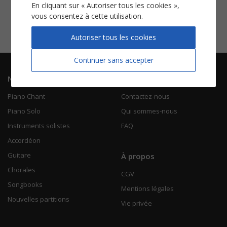
Margot
En cliquant sur « Autoriser tous les cookies »,
vous consentez à cette utilisation.
Piano Chant
Voir
Autoriser tous les cookies
Continuer sans accepter
Navigation
Informations
Piano Chant
Contactez-nous
Piano Solo
Qui sommes-nous
Instruments solistes
FAQ
Accordéon
Guitare
À propos
Chorales
CGV
Songbooks
Mentions légales
Nouvelles partitions
Vie privée