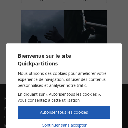
Bienvenue sur le site
Idea 15
Idea 22
Quickpartitions
Piano solo
Piano solo
Voir
Voir
Nous utilisons des cookies pour améliorer votre
expérience de navigation, diffuser des contenus
personnalisés et analyser notre trafic.
En cliquant sur « Autoriser tous les cookies »,
Navigation
Informations
vous consentez à cette utilisation.
Piano Chant
Contactez-nous
Autoriser tous les cookies
Piano Solo
Qui sommes-nous
Continuer sans accepter
Instruments solistes
FAQ