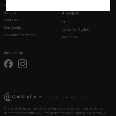
Accordéon
Guitare
À propos
Chorales
CGV
Songbooks
Mentions légales
Nouvelles partitions
Vie privée
Suivez-nous
QuickPartitions
|
Partitions à imprimer
Quickpartitions est une société française spécialisée dans la réalisation
de partitions de musique. L'intégralité de notre catalogue a bénéficié