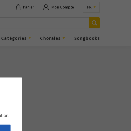
FR
Panier
Mon Compte
Catégories
Chorales
Songbooks
ation.