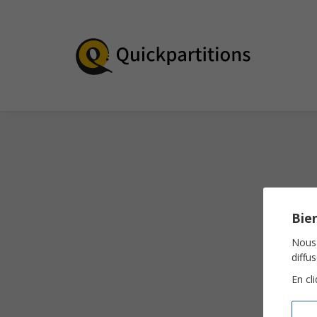
Bien
Nous 
diffu
En cl