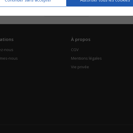
Piano Chant
Voir
ations
À propos
ez-nous
CGV
mmes-nous
Mentions légales
Vie privée